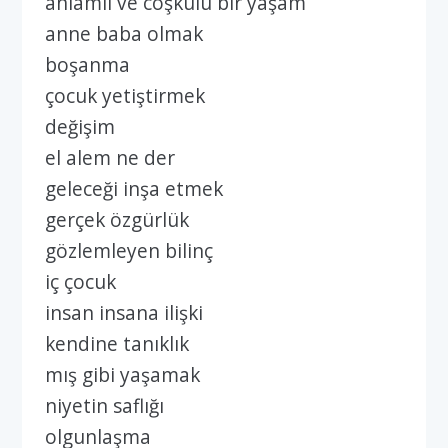
anlamlı ve coşkulu bir yaşam
anne baba olmak
boşanma
çocuk yetiştirmek
değişim
el alem ne der
geleceği inşa etmek
gerçek özgürlük
gözlemleyen bilinç
iç çocuk
insan insana ilişki
kendine tanıklık
mış gibi yaşamak
niyetin saflığı
olgunlaşma